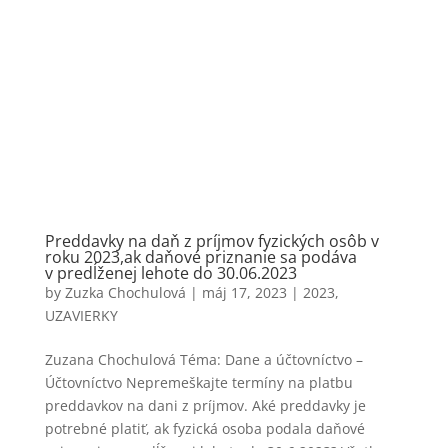
Preddavky na daň z príjmov fyzických osôb v
roku 2023,ak daňové priznanie sa podáva
v predĺženej lehote do 30.06.2023
by
Zuzka Chochulová
|
máj 17, 2023
|
2023
,
UZAVIERKY
Zuzana Chochulová Téma: Dane a účtovníctvo –
Účtovníctvo Nepremeškajte termíny na platbu
preddavkov na dani z príjmov. Aké preddavky je
potrebné platiť, ak fyzická osoba podala daňové