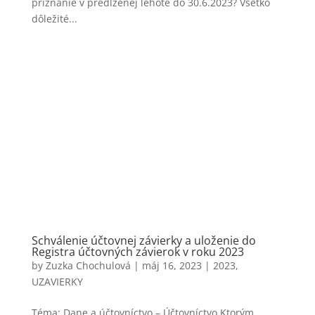
priznanie v predĺženej lehote do 30.6.2023? Všetko
dôležité...
Schválenie účtovnej závierky a uloženie do
Registra účtovných závierok v roku 2023
by
Zuzka Chochulová
|
máj 16, 2023
|
2023
,
UZAVIERKY
Téma: Dane a účtovníctvo – Účtovníctvo Ktorým