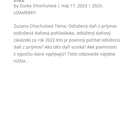
by
Zuzka Chochulová
|
máj 17, 2023
|
2023
,
UZAVIERKY
Zuzana Chochulová Téma: Odložená daň z príjmov
(odložená daňová pohľadávka, odložený daňový
záväzok) za rok 2022 Kto je povinný počítať odloženú
daň z príjmov? Ako táto daň vzniká? Aké povinnosti
z výpočtu dane vyplývajú? Tieto odpovede nájdete
nižšie...