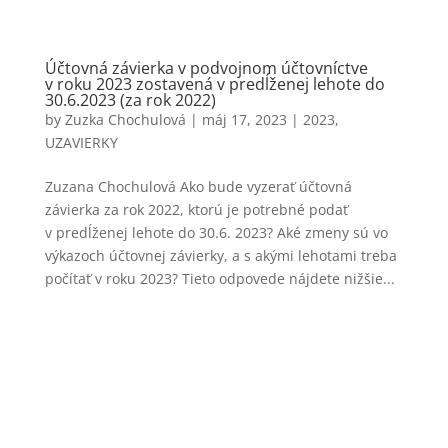
Účtovná závierka v podvojnom účtovníctve
v roku 2023 zostavená v predĺženej lehote do
30.6.2023 (za rok 2022)
by
Zuzka Chochulová
|
máj 17, 2023
|
2023
,
UZAVIERKY
Zuzana Chochulová Ako bude vyzerať účtovná
závierka za rok 2022, ktorú je potrebné podať
v predĺženej lehote do 30.6. 2023? Aké zmeny sú vo
výkazoch účtovnej závierky, a s akými lehotami treba
počítať v roku 2023? Tieto odpovede nájdete nižšie...