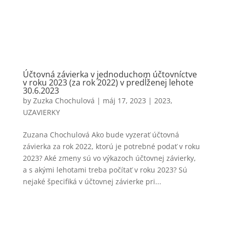
Účtovná závierka v jednoduchom účtovníctve
v roku 2023 (za rok 2022) v predĺženej lehote
30.6.2023
by
Zuzka Chochulová
|
máj 17, 2023
|
2023
,
UZAVIERKY
Zuzana Chochulová Ako bude vyzerať účtovná
závierka za rok 2022, ktorú je potrebné podať v roku
2023? Aké zmeny sú vo výkazoch účtovnej závierky,
a s akými lehotami treba počítať v roku 2023? Sú
nejaké špecifiká v účtovnej závierke pri...